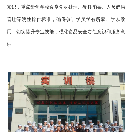
知识，
重点聚焦
学校食堂食材处理、餐具消毒、人员健康
管理等
硬性操作标准
，
确保
参训学员学有所获、学以致
用
，切实
提升
专业
技能
，强化
食品安全
责任意识和服务意
识。