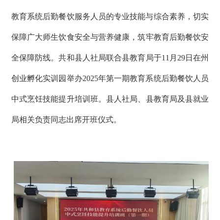
教育系统
后勤
餐饮服务人员的专业技能与综合素养，
切实
保障
广大
师生饮食安全与营养健康，筑牢教育后勤餐饮
安
全
保障防线。共和县人社局联合县教育局于
11
月
29
日
在州
创业孵化实训园
举办
2025
年
第一期教育系统后勤餐饮人员
中式烹饪技能提升培训班。县
人社局
、县
教育
局
及县就业
局
相关负责同志出席开班仪式。