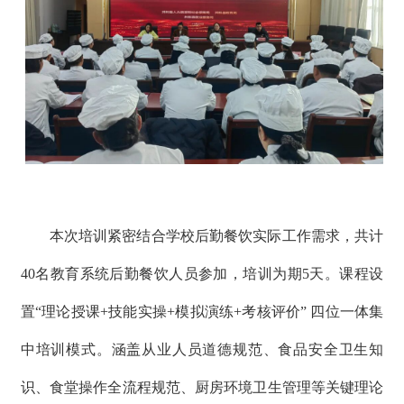
本次
培训紧密结合学校
后勤餐饮
实际工作
需求
，共计
40
名教育系统后勤餐饮人员参加，培训为期
5
天
。课程设
置
“
理论授课
+
技能实操
+
模拟演练
+
考核评价
”
四位一体集
中培训模式。
涵盖从业人员道德规范、
食品安全卫生
知
识
、
食堂操作全流程
规范、厨房环境卫生管理等关键
理论