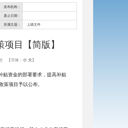
发布机构：
废止日期：
所属主题：
上级文件
策项目【简版】
次
【字体：
小
大
】
补贴资金的部署要求，提高补贴
政策项目予以公布。