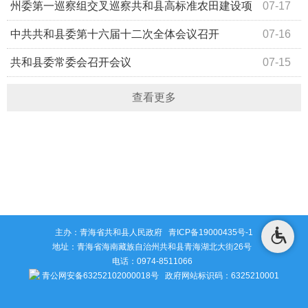
州委第一巡察组交叉巡察共和县高标准农田建设项
07-17
目反馈会议召开
中共共和县委第十六届十二次全体会议召开
07-16
共和县委常委会召开会议
07-15
查看更多
主办：青海省共和县人民政府
青ICP备19000435号-1
地址：青海省海南藏族自治州共和县青海湖北大街26号
电话：0974-8511066
青公网安备63252102000018号
政府网站标识码：6325210001