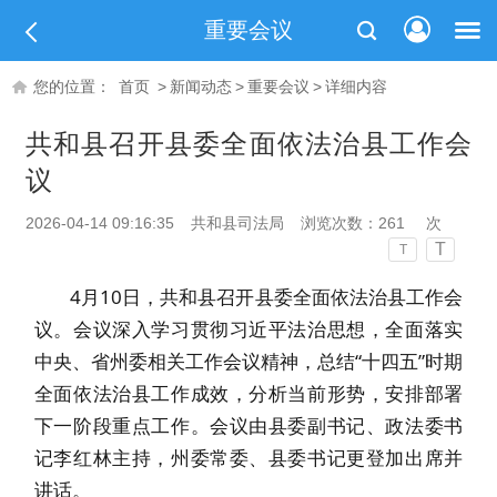
重要会议
您的位置：
首页
>
新闻动态
>
重要会议
>
详细内容
共和县召开县委全面依法治县工作会
议
2026-04-14 09:16:35
共和县司法局
浏览次数：
261
次
T
T
4
月
10
日，
共和县召开
县委全面依法治县工作会
议
。
会议深入学习贯彻习近平法治思想，全面落实
中央、省州委相关工作会议精神，总结
“
十四五
”
时期
全面依法治县工作成效，分析当前形势，安排部署
下一阶段重点工作。
会议由县委副书记、政法委书
记李红林主持，州委常委、县委书记更登加出席并
讲话。