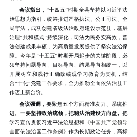
会议指出，
“
十四五
”
时期全县坚持以习近平法
治思想为指引，统筹推进严格执法、公正司法、全
民守法，成功创
建
省级法治政府建设示范县，基层
治理
“
共和模式
”
持续深化，司法为民务实高效，普
法创建成果丰硕，为高质量发展提供了坚实法治保
障。
今年是
“
十五五
”
时期开局起步的关键阶段，必
须坚持问题导向、目标导向、结果导向相统一，以
开展树立和践行正确政绩观学习教育为契机，
结
合
“
十化
”
党建
工作要求
，全力推动全面依法治县工
作迈上新台阶。
会议强调，
要聚焦五个方面精准发力、系统推
进
。
一要
坚持政治统领，把稳法治建设方向盘。
把
学习宣传贯彻习近平法治思想
和《中国共产党领导
全面依法治国工作条例》
作为长期政治任务，高标