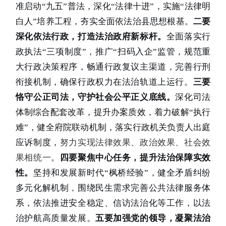
准启动
“
九五
”
普法，深化
“
法律十进
”
，实施
“
法律明
白人
”
培养工程，夯实全面依法治县思想根基。
二要
深化依法行政，打造法治政府新标杆。
全面落实行
政执法
“
三项制度
”
，推广
“
扫码入企
”
监管，规范重
大行政决策程序，畅通行政复议主渠道，完善行刑
衔接机制，确保行政权力在法治轨道上运行。
三要
恪守公正司法，守护社会公平正义底线。
深化司法
体制综合配套改革，提升办案质效，着力破解
“
执行
难
”
，健全府院联动机制，落实行政机关负责人出庭
应诉制度，
努力实现法律效果、政治效果、社会效
果相统一
。
四要
聚焦中心任务，提升法治保障实效
性。
坚持和发展新时代
“
枫桥经验
”
，健全矛盾纠纷
多元化解机制
，
围绕民生需求完善公共法律服务体
系，依法推进安全稳定、信访法治化等工作，以法
治护航高质量发展。
五要
加强党的领导，凝聚法治