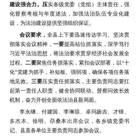
建设强合力。压
实各级党委（党组）主体责任，强
化督察考核与年度述法，加强法治队伍专业化建
设，为法治建设提供坚强组织保证。
会议要求，
全县上下要迅速传达学习、坚决贯
彻落实会议精神
，
一要
提高站位抓落实，深学笃行
习近平法治思想，将法治要求贯穿经济社会发展全
过程。
二要
聚焦任务抓落实，紧扣会议部署，以
“
十
化
”
党建为抓手，补短板、强弱项，确保各项任务落
地见效。
三要
压实责任抓落实，主要负责同志要扛
起第一责任人职责，健全协同联动、督察问效长效
机制，奋力开创全面依法治县新局面。
李永继
、
付建国
、
李琳琼
、
卓玛扬吉
、
才铎
、
多杰本、
徐明
、
尕桑本
出席会议，
各乡镇党委书
记、县直各单位主要负责同志参加会议。