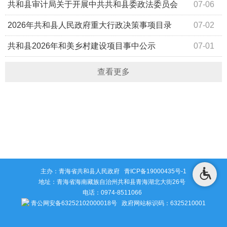
省级、县级常态化帮扶资金、东西部协作资金分配方案的批
共和县审计局关于开展中共共和县委政法委员会
07-06
复
2023年至2025年财务收支情况的通知
2026年共和县人民政府重大行政决策事项目录
07-02
共和县2026年和美乡村建设项目事中公示
07-01
查看更多
主办：青海省共和县人民政府
青ICP备19000435号-1
地址：青海省海南藏族自治州共和县青海湖北大街26号
电话：0974-8511066
青公网安备63252102000018号
政府网站标识码：6325210001