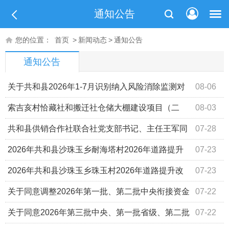
通知公告
您的位置：
首页
>
新闻动态
>
通知公告
通知公告
关于共和县2026年1-7月识别纳入风险消除监测对
08-06
象的公告
索吉亥村恰藏社和搬迁社仓储大棚建设项目（二
08-03
期）实施方案（代可研）公示
共和县供销合作社联合社党支部书记、主任王军同
07-28
志2023至2025年任中经济责任审计的通知
2026年共和县沙珠玉乡耐海塔村2026年道路提升
07-23
改造以工代赈项目 公告公示（事中）
2026年共和县沙珠玉乡珠玉村2026年道路提升改
07-23
造以工代赈财政项目 公告公示（事前）
关于同意调整2026年第一批、第二批中央衔接资金
07-22
分配方案的批复
关于同意2026年第三批中央、第一批省级、第二批
07-22