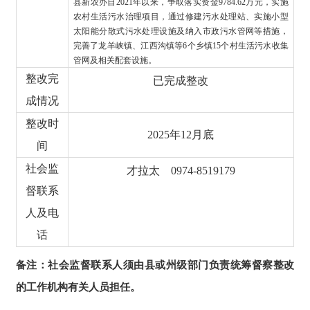
县新农办自
2021年以来，争取落实资金9784.62万元，实施
农村生活污水治理项目，通过修建污水处理站、实施小型
太阳能分散式污水处理设施及纳入市政污水管网等措施，
完善了龙羊峡镇、江西沟镇等6个乡镇15个村生活污水收集
管网及相关配套设施。
整改完
已完成整改
成情况
整改时
2025年12月底
间
社会监
才拉太
0974-8519179
督联系
人及电
话
备注：社会监督联系人须由县或州级部门负责统筹督察整改
的工作机构有关人员担任。