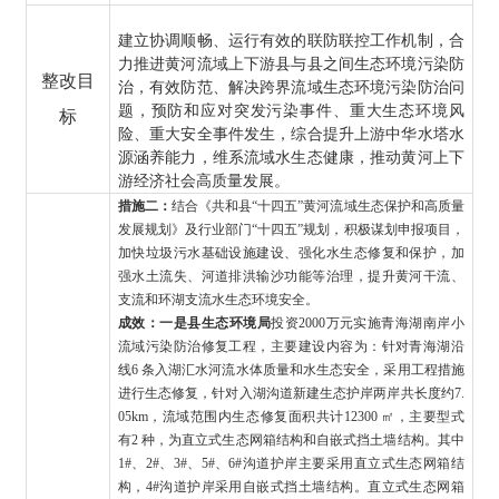
建立协调顺畅、运行有效的联防联控工作机制，合
力推进黄河流域上下游县与县之间生态环境污染防
整改目
治，有效防范、解决跨界流域生态环境污染防治问
题，预防和应对突发污染事件、重大生态环境风
标
险、重大安全事件发生，综合提升上游中华水塔水
源涵养能力，维系流域水生态健康，推动黄河上下
游经济社会高质量发展。
措施二：
结合《共和县
“十四五”黄河流域生态保护和高质量
发展规划》及行业部门“十四五”规划，积极谋划申报项目，
加快垃圾污水基础设施建设、强化水生态修复和保护，加
强水土流失、河道排洪输沙功能等治理，提升黄河干流、
支流和环湖支流水生态环境安全。
成效：一是县生态环境局
投资
2000万元实施青海湖南岸小
流域污染防治修复工程，主要建设内容为：针对青海湖沿
线6 条入湖汇水河流水体质量和水生态安全，采用工程措施
进行生态修复，针对入湖沟道新建生态护岸两岸共长度约7.
05km，流域范围内生态修复面积共计12300 ㎡，主要型式
有2 种，为直立式生态网箱结构和自嵌式挡土墙结构。其中
1#、2#、3#、5#、6#沟道护岸主要采用直立式生态网箱结
构，4#沟道护岸采用自嵌式挡土墙结构。直立式生态网箱