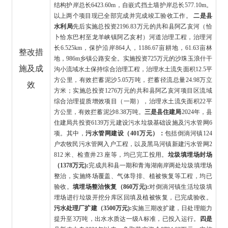
结构护岸总长6423.60m，自嵌式挡土墙护岸总长577.10m。
以上两个项目现已全部完成并完成竣工验收工作。
二是县
水利局
先后实施总投资
2196.83万元的共和县阿乙亥河（恰
卜恰东巴村至龙羊峡镇阿乙亥村）河道治理工程，治理河
长6.525km，保护沿岸864人，1186.67亩耕地，61.63亩林
整改措
地，986m乡镇公路安全。实施投资725万元的沙珠玉浪什干
施及成
沟小流域水土保持综合治理工程，治理水土流失面积12.5平
方公里，有效拦蓄泥沙5.05万吨，拦蓄径流总量24.98万立
效
方米；实施总投资1276万元的共和县阿乙亥河项目区流域
综合治理提质增效项目（一期），治理水土流失面积22平
方公里，有效拦蓄泥沙8.38万吨。
三是县住建局
2024年，县
住建局共投资6139万元建设污水垃圾基础设施及污水管网6
项。其中，
污水管网建设
（401万元）：
包括倒淌河镇
124
户农牧民污水管网入户工程，以及黑马河镇新建污水管网2
812 米、检查井23 座等，均已完工投用。
垃圾填埋场封场
（1378万元):
完成共和县一期和青海湖南岸两处垃圾填埋场
整治，实施终场覆盖、气体导排、植被恢复等工程，均已
验收。
填埋场整治恢复
（860万元):
对倒淌河镇生活垃圾填
埋场进行垃圾开挖分库区回填及植被恢复，已完成验收。
污水处理厂扩建
（3500万元):
实施三期改扩建，日处理能力
提升至
3万吨，出水水质达一级A标准，已投入运行。
四是